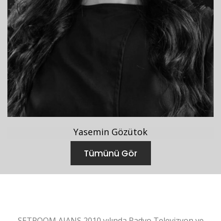
Yasemin Gözütok
Tümünü Gör
Setroom Cast, Oyuncu Ajansı
SETROOM AJANS 2010 yılında Radyo Televizyon ve